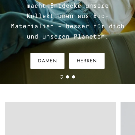
macht:Entdecke unsere
Kollektionen aus Bio-
Materialien – besser für dich
und unseren Planeten.
DAMEN
HERREN
Folie laden 1 von 3
Folie laden 2 von 3
Folie laden 3 von 