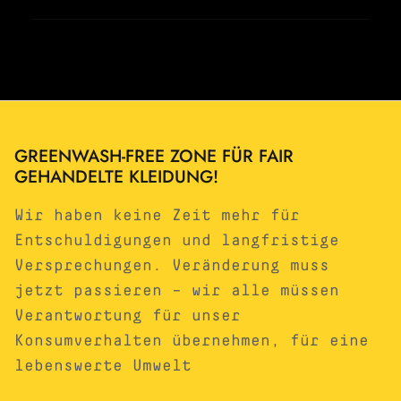
GREENWASH-FREE ZONE FÜR FAIR
GEHANDELTE KLEIDUNG!
Wir haben keine Zeit mehr für
Entschuldigungen und langfristige
Versprechungen. Veränderung muss
jetzt passieren – wir alle müssen
Verantwortung für unser
Konsumverhalten übernehmen, für eine
lebenswerte Umwelt