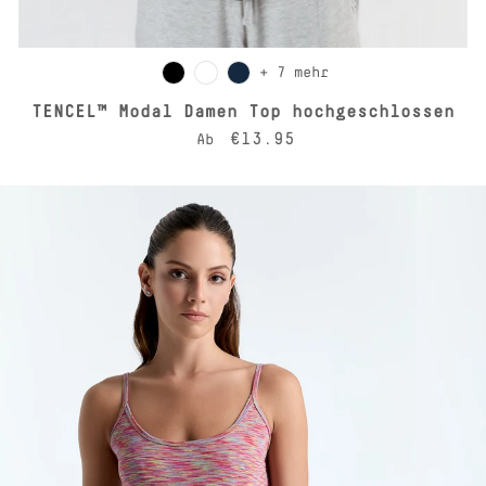
+ 7 mehr
TENCEL™ Modal Damen Top hochgeschlossen
Normaler Preis
€13.95
Ab