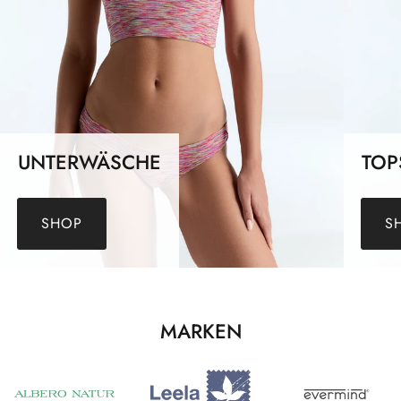
UNTERWÄSCHE
TOP
SHOP
S
MARKEN