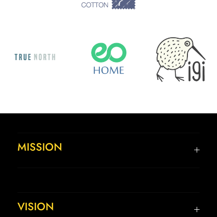
MISSION
VISION