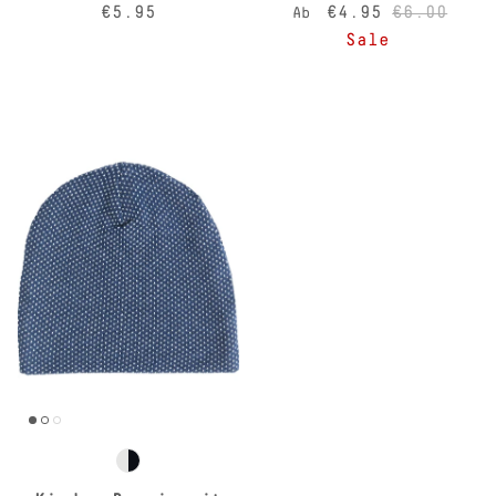
Normaler Preis
Verkaufspreis
Normaler 
€5.95
€4.95
€6.00
Ab
Sale