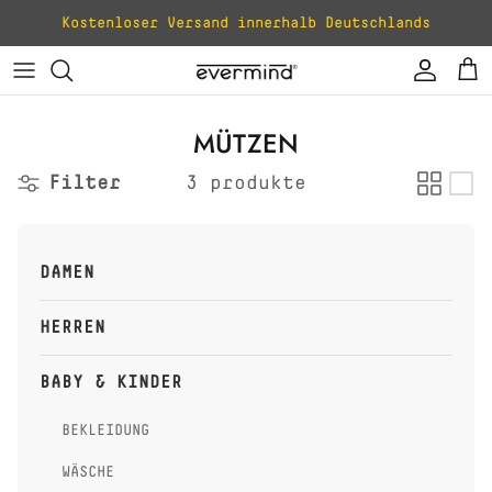
Direkt zum Inhalt
Kostenloser Versand innerhalb Deutschlands
Konto
Ei
MÜTZEN
Filter
3 produkte
DAMEN
HERREN
BABY & KINDER
BEKLEIDUNG
WÄSCHE