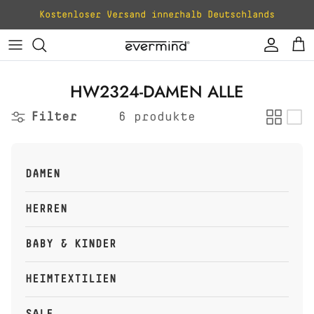
Direkt zum Inhalt
Kostenloser Versand innerhalb Deutschlands
Konto
Ei
HW2324-DAMEN ALLE
Filter
6 produkte
DAMEN
HERREN
BABY & KINDER
HEIMTEXTILIEN
SALE