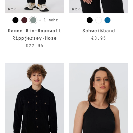
+ 1 mehr
Damen Bio-Baumwoll
Schweißband
Normaler Preis
Rippjersey-Hose
€8.95
Normaler Preis
€22.95