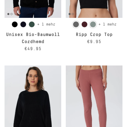
+ 1 mehr
+ 1 mehr
Unisex Bio-Baumwoll
Ripp Crop Top
Normaler Preis
Cordhemd
€9.95
Normaler Preis
€49.95