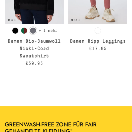
+ 1 mehr
Damen Bio-Baumwoll
Damen Ripp Leggings
Normaler Preis
Nicki-Cord
€17.95
Sweatshirt
Normaler Preis
€59.95
GREENWASH-FREE ZONE FÜR FAIR
GEHANDELTE KLEIDUNG!