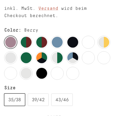
inkl. MwSt.
Versand
wird beim
Checkout berechnet.
Color:
Berry
Berry
Bordeaux
Bordeaux-Dunkelblau
Denimblau
Dunkelblau
Füme
Gelb-Nat
Grau-melange
Grün
Grün-Dunkelblau-Orange
Grün-Natur
Indigo-Natur-denim
Indigo-Orange
Jeans Me
Jeans Melange-Berry-Natur
Naturweiss
Schwarz
Schwarz-Natur
Tannennadel-Jeans Melan
Size
35/38
39/42
43/46