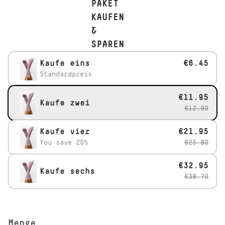
PAKET
KAUFEN
&
SPAREN
Kaufe eins
€6.45
Standardpreis
€11.95
Kaufe zwei
€12.90
Kaufe vier
€21.95
You save 20%
€25.80
€32.95
Kaufe sechs
€38.70
Menge