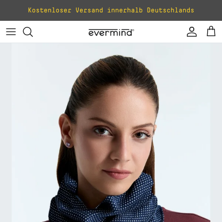
Direkt zum Inhalt
Kostenloser Versand innerhalb Deutschlands
Konto
Ei
Zu Produktinformationen springen