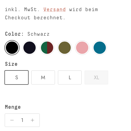
inkl. MwSt.
Versand
wird beim
Checkout berechnet.
Color:
Schwarz
Schwarz
Nachtblau
Bordeaux
Oliv
Altrosa
Donaublau
Size
S
M
L
XL
Menge