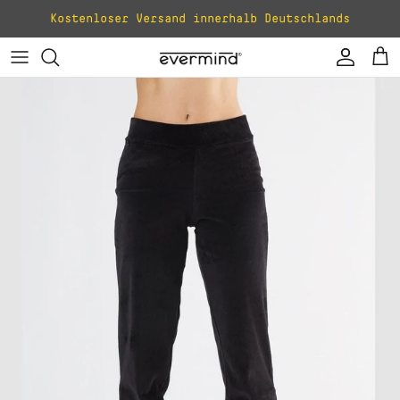
Direkt zum Inhalt
Kostenloser Versand innerhalb Deutschlands
Konto
Ei
Zu Produktinformationen springen