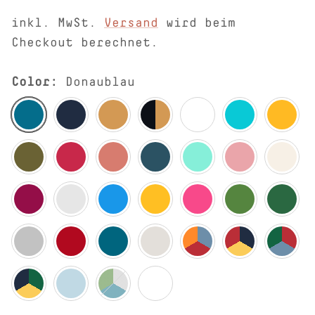
inkl. MwSt.
Versand
wird beim
Checkout berechnet.
Color:
Donaublau
Donaublau
Indigo
Ingwer
Indigo-Ingwer
Kaffee-Rostrot
Lapis
Ocker
Olivgrün
Rosarot
Tabasco
Tanne
Türkis
Altrosa
Natur
Fuchsia
Grau-Melange
Nordischblau
Sonnengelb
Pink
Waldgrün
Moosgrü
Hellgrau
Ziegelrot
Ozeanblau
Beige-Melange
Flamme
Meer
Sonne
Wiese
Taubenblau
Hellgrau-Ozeanblau-Moosgrün
Donaublau-Lapis