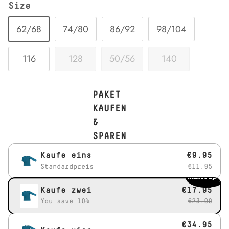
Size
62/68
74/80
86/92
98/104
116
128
50/56
140
PAKET
KAUFEN
&
SPAREN
Kaufe eins
€9.95
Standardpreis
€11.95
Most Popular
Kaufe zwei
€17.95
You save 10%
€23.90
€34.95